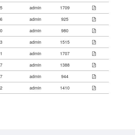
15
admin
1709
06
admin
925
30
admin
980
03
admin
1515
31
admin
1707
27
admin
1388
27
admin
944
22
admin
1410